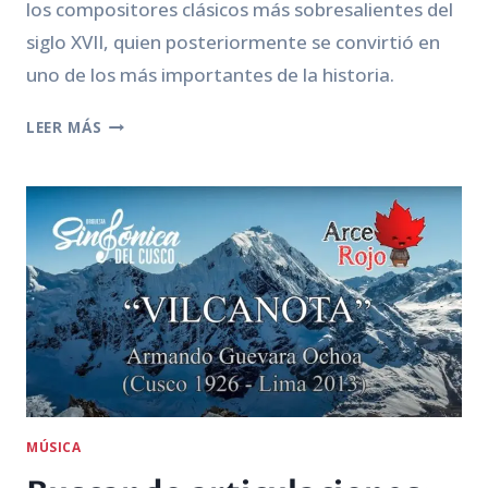
los compositores clásicos más sobresalientes del
siglo XVII, quien posteriormente se convirtió en
uno de los más importantes de la historia.
27
LEER MÁS
DE
ENERO
–
EL
NACIMIENTO
DEL
NIÑO
GENIO
MÚSICA