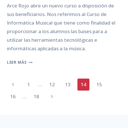
Arce Rojo abre un nuevo curso a disposición de
sus beneficiarios. Nos referimos al Curso de
Informática Musical que tiene como finalidad el
proporcionar a los alumnos las bases para a
utilizar las herramientas tecnológicas e
informáticas aplicadas a la música.
NUEVOS
LEER MÁS
RETOS,
NUEVAS
Navegación
EXPECTATIVAS:
Página
1
…
12
13
14
15
TALLER
de
anterior
DE
Siguiente
16
…
18
INFORMÁTICA
página
página
MUSICAL