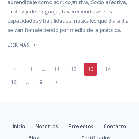
aprendizaje como son: cognitiva, Socio afectiva,
motriz y de lenguaje, favoreciendo así sus
capacidades y habilidades musicales que día a día
se van fortaleciendo por medio de la práctica.
INICIACIÓN
LEER MÁS
MUSICAL:
UNA
Navegación
ALTERNATIVA
Página
1
…
11
12
13
14
PARA
de
anterior
LOS
Siguiente
15
…
18
PEQUEÑOS
página
página
EN
CASA
Inicio
Nosotros
Proyectos
Contacto
Blog
Certificados